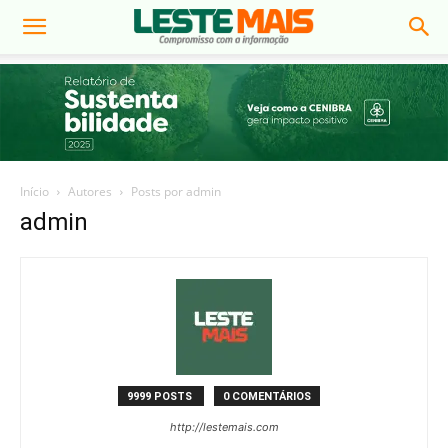
Início
Autores
Posts por admin
admin
9999 POSTS
0 COMENTÁRIOS
http://lestemais.com