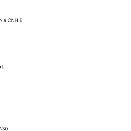
go e CNH B
AL
7:30