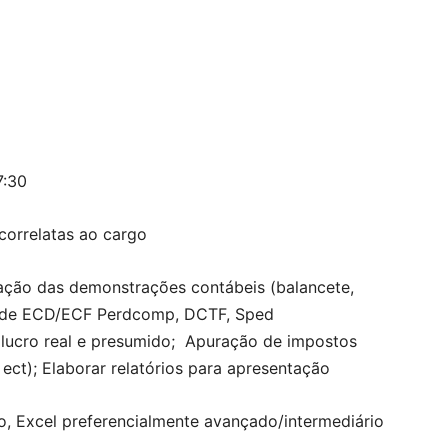
7:30
correlatas ao cargo
ração das demonstrações contábeis (balancete,
ão de ECD/ECF Perdcomp, DCTF, Sped
lucro real e presumido; Apuração de impostos
 ect); Elaborar relatórios para apresentação
go, Excel preferencialmente avançado/intermediário