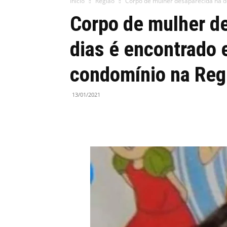
Início
Região
Corpo de mulher desaparecida há doi
Corpo de mulher de
dias é encontrado 
condomínio na Reg
13/01/2021