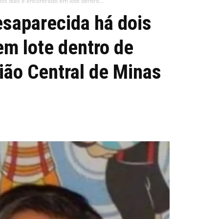
s dias é encontrado em lote dentro...
saparecida há dois
em lote dentro de
ião Central de Minas