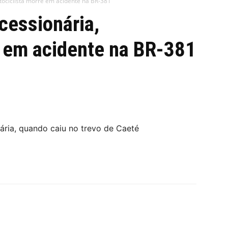
tociclista morre em acidente na BR-381
cessionária,
e em acidente na BR-381
ária, quando caiu no trevo de Caeté