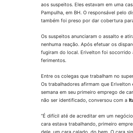
aos suspeitos. Eles estavam em uma casa
Pampulha, em BH. O responsável pelo di
também foi preso por dar cobertura para
Os suspeitos anunciaram o assalto e ati
nenhuma reação. Após efetuar os disparo
fugiram do local. Erivelton foi socorrido
ferimentos.
Entre os colegas que trabalham no super
Os trabalhadores afirmam que Erivelton 
semana em seu primeiro emprego de cart
não ser identificado, conversou com a
It
“É difícil até de acreditar em um negó
cara estava trabalhando, primeiro empre
dele, um cara calado, do bem. O cara si