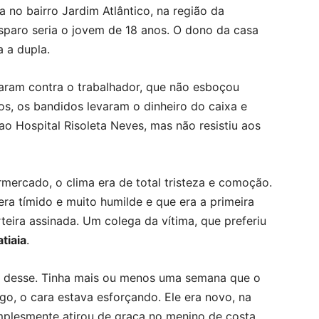
 no bairro Jardim Atlântico, na região da
sparo seria o jovem de 18 anos. O dono da casa
 a dupla.
raram contra o trabalhador, que não esboçou
s, os bandidos levaram o dinheiro do caixa e
 ao Hospital Risoleta Neves, mas não resistiu aos
mercado, o clima era de total tristeza e comoção.
era tímido e muito humilde e que era a primeira
eira assinada. Um colega da vítima, que preferiu
atiaia
.
cio desse. Tinha mais ou menos uma semana que o
go, o cara estava esforçando. Ele era novo, na
mplesmente atirou de graça no menino de costa,