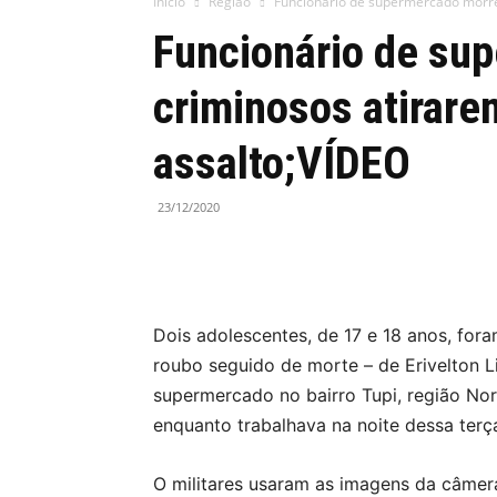
Início
Região
Funcionário de supermercado morre
Funcionário de su
criminosos atirare
assalto;VÍDEO
23/12/2020
Dois adolescentes, de 17 e 18 anos, fora
roubo seguido de morte – de Erivelton 
supermercado no bairro Tupi, região Nor
enquanto trabalhava na noite dessa terça
O militares usaram as imagens da câmer