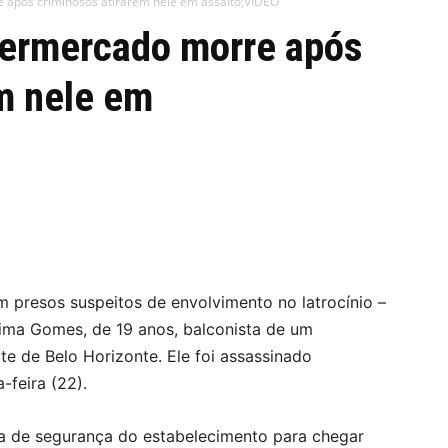
 após criminosos atirarem nele em assalto;VÍDEO
permercado morre após
m nele em
m presos suspeitos de envolvimento no latrocínio –
Lima Gomes, de 19 anos, balconista de um
te de Belo Horizonte. Ele foi assassinado
-feira (22).
a de segurança do estabelecimento para chegar