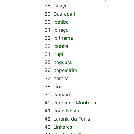
Guaçuí
Guarapari
Ibatiba
Ibiraçu
Ibitirama
Iconha
Irupi
Itaguaçu
Itapemirim
Itarana
Iúna
Jaguaré
Jerônimo Monteiro
João Neiva
Laranja da Terra
Linhares