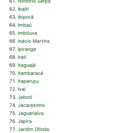
Honório Serpa
Ibaiti
Ibiporã
Imbaú
Imbituva
Inácio Martins
Ipiranga
Irati
Itaguajé
Itambaracá
Itaperuçu
Ivaí
Jaboti
Jacarezinho
Jaguariaíva
Japira
Jardim Olinda