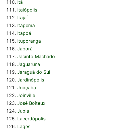
Itá
Itaiópolis
Itajaí
Itapema
Itapoá
Ituporanga
Jaborá
Jacinto Machado
Jaguaruna
Jaraguá do Sul
Jardinópolis
Joaçaba
Joinville
José Boiteux
Jupiá
Lacerdópolis
Lages