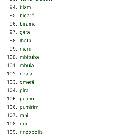
Ibiam
Ibicaré
Ibirama
Içara
Ilhota
Imaruí
Imbituba
Imbuia
Indaial
Iomerê
Ipira
Ipuaçu
Ipumirim
Irani
Irati
Irineópolis