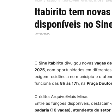
Início
Região
Itabirito tem novas vagas de empreg
Itabirito tem nova
disponíveis no Sine
07/10/2025
O
Sine Itabirito
divulgou novas
vagas de
2025
, com oportunidades em diferentes 
exigem residência no município e o aten
funciona das
8h às 17h
, na
Praça Doutor
Crédito: Arquivo/Mais Minas
Entre as funções disponíveis, destacam
padaria (10 vagas)
,
atendente de setor 