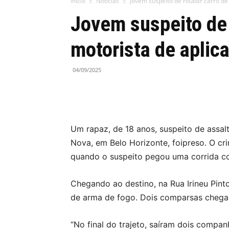
Início
Notícias
Jovem suspeito de roubar carro de 
Jovem suspeito de 
motorista de aplica
04/09/2025
Um rapaz, de 18 anos, suspeito de assal
Nova, em Belo Horizonte, foipreso. O cr
quando o suspeito pegou uma corrida co
Chegando ao destino, na Rua Irineu Pint
de arma de fogo. Dois comparsas cheg
“No final do trajeto, saíram dois compan