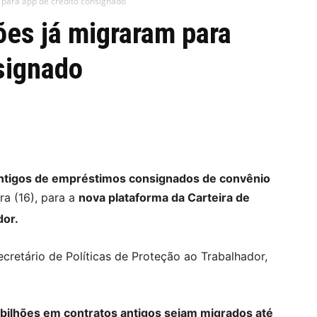
 para app de crédito consignado
ões já migraram para
signado
antigos de empréstimos consignados de convênio
ira (16), para a
nova plataforma da Carteira de
dor.
cretário de Políticas de Proteção ao Trabalhador,
 bilhões em contratos antigos sejam migrados até