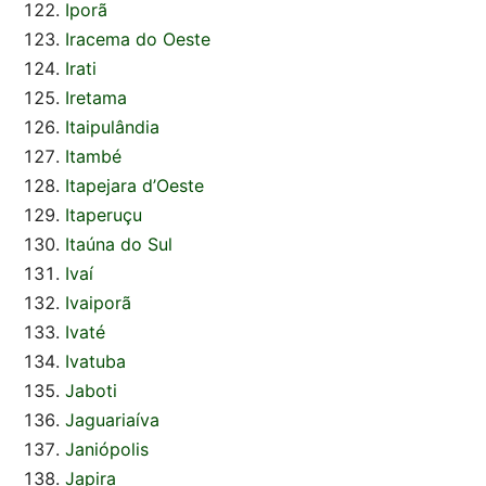
Iporã
Iracema do Oeste
Irati
Iretama
Itaipulândia
Itambé
Itapejara d’Oeste
Itaperuçu
Itaúna do Sul
Ivaí
Ivaiporã
Ivaté
Ivatuba
Jaboti
Jaguariaíva
Janiópolis
Japira