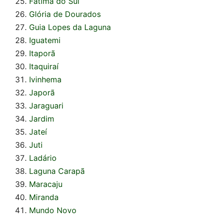
Fátima do Sul
Glória de Dourados
Guia Lopes da Laguna
Iguatemi
Itaporã
Itaquiraí
Ivinhema
Japorã
Jaraguari
Jardim
Jateí
Juti
Ladário
Laguna Carapã
Maracaju
Miranda
Mundo Novo