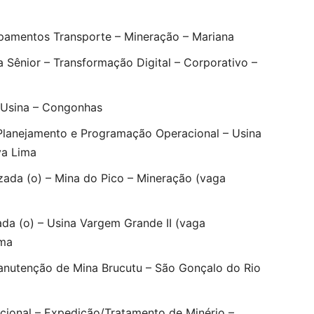
ipamentos Transporte – Mineração – Mariana
a Sênior – Transformação Digital – Corporativo –
 Usina – Congonhas
 Planejamento e Programação Operacional – Usina
va Lima
izada (o) – Mina do Pico – Mineração (vaga
ada (o) – Usina Vargem Grande II (vaga
ima
Manutenção de Mina Brucutu – São Gonçalo do Rio
cional – Expedição/Tratamento de Minério –