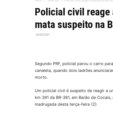
Início
Notícias
Policial civil reage a tentativa de 
Policial civil reage
mata suspeito na 
02/02/2021
Segundo PRF, policial parou o carro par
canaleta, quando dois ladrões anunciaram
morto.
Um policial civil é suspeito de reagir a
km 391 da BR-381, em Barão de Cocais, n
madrugada desta terça-feira (2).