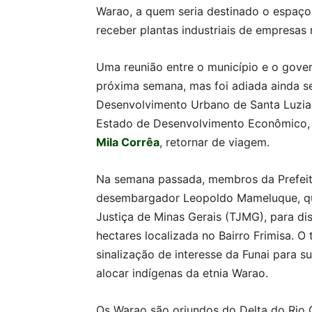
Warao, a quem seria destinado o espaço,
receber plantas industriais de empresas 
Uma reunião entre o município e o gover
próxima semana, mas foi adiada ainda s
Desenvolvimento Urbano de Santa Luzia,
Estado de Desenvolvimento Econômico,
Mila Corrêa
, retornar de viagem.
Na semana passada, membros da Prefeit
desembargador Leopoldo Mameluque, que
Justiça de Minas Gerais (TJMG), para di
hectares localizada no Bairro Frimisa. O
sinalização de interesse da Funai para sua
alocar indígenas da etnia Warao.
Os Warao são oriundos do Delta do Rio O