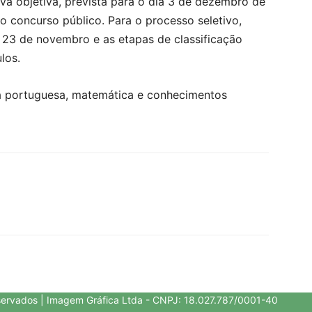
a objetiva, prevista para o dia 3 de dezembro de
o concurso público. Para o processo seletivo,
a 23 de novembro e as etapas de classificação
los.
ua portuguesa, matemática e conhecimentos
servados | Imagem Gráfica Ltda - CNPJ: 18.027.787/0001-40