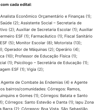
 com cada edital:
Analista Econômico Orçamentário e Finanças (1);
Saúde (2); Assistente Social – Secretaria de
tivo (2); Auxiliar de Secretaria Escolar (1); Auxiliar
nfermeiro ESF (1); Farmacêutico (1); Fiscal Sanitário
o ESF (5); Monitor Escolar (8); Motorista (13);
1); Operador de Máquinas (2); Operário (4);
ca (10); Professor de Educação Física (1);
ial (1); Psicólogo – Secretária de Educação (1);
gem ESF (1); Vigia (2);
: Agente de Combate às Endemias (4) e Agente
e os bairros/comunidades: Córregos: Ramos,
uinquins e Gomes (1); Córregos: Batata e Santo
); Córregos: Santo Estevão e Danta (1); Iapu Zona
a Barra (2); Córregos: Boa Vista, São Sebastião,