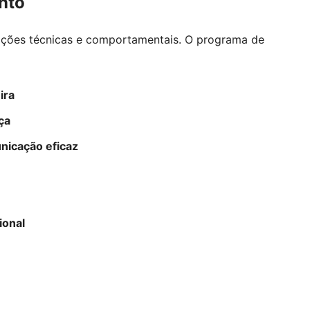
nto
tações técnicas e comportamentais. O programa de
ira
ça
nicação eficaz
ional