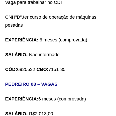
Vaga para trabalhar
no CDI
CNH”
D”,
ter curso de operação de máquinas
pesadas
EXPERIÊNCIA:
6 meses
(comprovada)
SALÁRIO:
Não informado
CÓD:
6920532
CBO:
7151-35
PEDREIRO
0
8
– VAGAS
EXPERIÊNCIA:
6 meses
(comprovada)
SALÁRIO:
R$
2.013,00