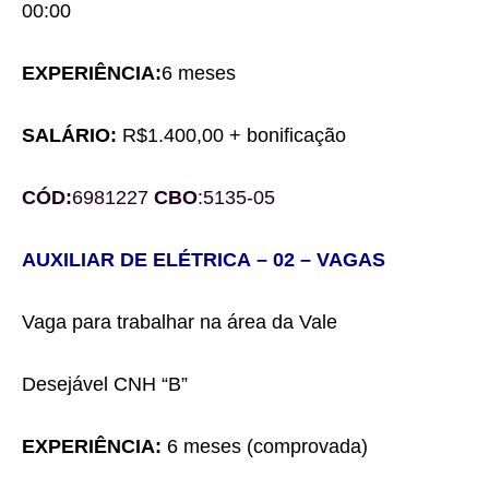
00:00
EXPERIÊNCIA:
6 meses
SALÁRIO:
R$1.4
0
0,00
+ bonificação
CÓD:
6981227
CBO
:
5135-05
AUXILIAR DE
ELÉTRICA
– 0
2
– VAGA
S
Vaga para trabalhar
n
a
área
d
a Vale
Desejável
CNH “B”
EXPERIÊNCIA:
6 meses
(comprovada)