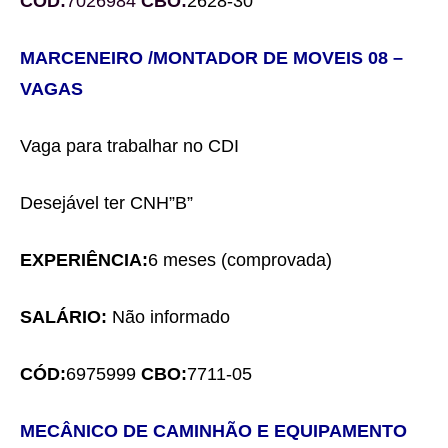
CÓD:
7026984
C
BO:
2628-30
MARCENEIRO /MONTADOR DE MOVEIS
0
8
–
VAGA
S
Vaga para trabalhar no CDI
Desejável ter CNH”B”
EXPERIÊNCIA:
6 meses
(comprovada)
SALÁRIO:
Não informado
CÓD:
6975999
CBO:
7711-05
MECÂNICO
DE CAMINHÃO E EQUIPAMENTO