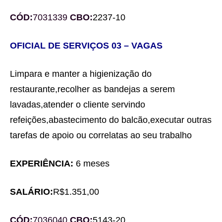
CÓD:
7031339
C
BO:
2237-10
OFICIAL DE SERVIÇOS
0
3
– VAGA
S
Limpara e manter a higienização do
restaurante,recolher as
bandejas
a serem
lavadas,atender o cliente servindo
refeições,abastecimento do balcão,
executar
outras
tarefas de apoio ou correlatas ao seu trabalho
EXPERIÊNCIA:
6 meses
SALÁRIO:
R$
1.351,00
CÓD:
7036040
C
BO:
5143-20