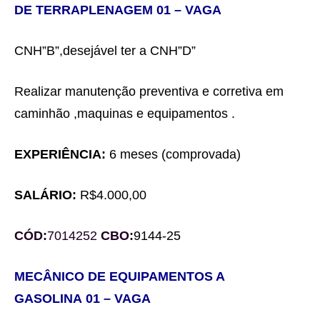
DE TERRAPLENAGEM
0
1
– VAGA
CNH”B”,
desejável
ter a CNH”D”
Realizar manutenção preventiva e corretiva em
caminhão ,maquinas e equipamentos .
EXPERIÊNCIA:
6 meses
(comprovada)
SALÁRIO:
R$
4.000,00
CÓD:
7014252
C
BO:
9
144-25
MECÂNICO DE EQUIPAMENTOS A
GASOLINA
0
1
– VAGA