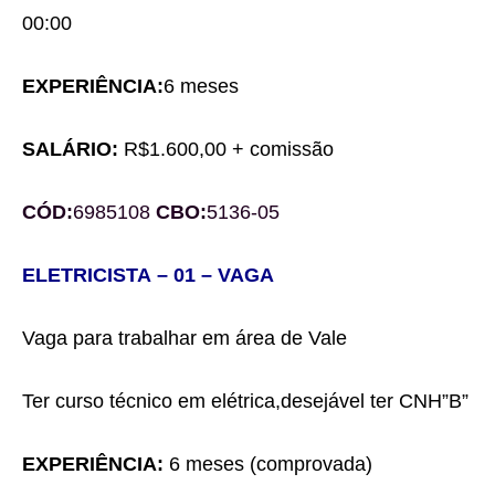
00:00
EXPERIÊNCIA:
6 meses
SALÁRIO:
R$1.
6
0
0,00
+
comissão
CÓD:
6985108
CBO:
5136-05
ELETRICIS
TA
– 0
1
– VAGA
Vaga para trabalhar
em área de
Vale
Ter
curso técnico em
elétrica,desejável ter CNH”B”
EXPERIÊNCIA:
6 meses (comprovada)