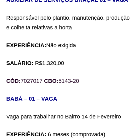
AUXILIAR DE SERVIÇOS BRAÇAL
0
1
– VAGA
Responsável pelo plantio, manutenção, produção
e colheita relativas a horta
EXPERIÊNCIA:
Não exigida
SALÁRIO:
R$1.
320,00
CÓD:
7027017
CBO:
5143-20
B
ABÁ
– 0
1
– VAGA
Vaga para trabalhar
no Bairro
14 de Fevereiro
EXPERIÊNCIA:
6 meses (comprovada)