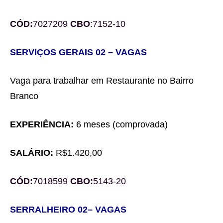
CÓD:
7027209
CBO
:
71
52-10
SERVIÇOS GERAIS
02
– VAGAS
Vaga para trabalhar em
Restaurante no Bairro
Branco
EXPERIÊNCIA:
6 meses
(comprovada)
SALÁRIO:
R$1.
4
20,00
CÓD:
7018599
CBO:
5
143-20
SERRALHEIRO
0
2
– VAGA
S