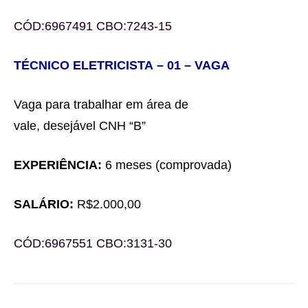
CÓD:
69
67491
CBO:
7243-15
TÉCNICO
ELETRICIS
TA
– 0
1
– VAGA
Vaga para trabalhar
em área de
vale,
desejável
CNH
“B”
EXPERIÊNCIA:
6 meses (comprovada)
SALÁRIO:
R$
2.000,00
CÓD:
69
67551
CBO:
3131-30