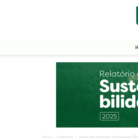
Início
Emprego
Vagas de emprego na Humana De