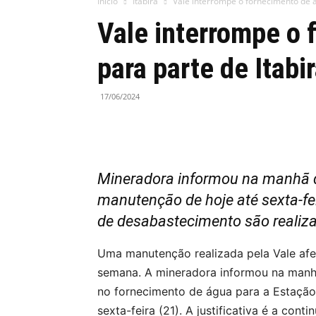
Início
Itabira
Vale interrompe o fornecimento de 
Vale interrompe o 
para parte de Itab
17/06/2024
Mineradora informou na manhã de
manutenção de hoje até sexta-fe
de desabastecimento são realiz
Uma manutenção realizada pela Vale afe
semana. A mineradora informou na manhã
no fornecimento de água para a Estação
sexta-feira (21). A justificativa é a cont