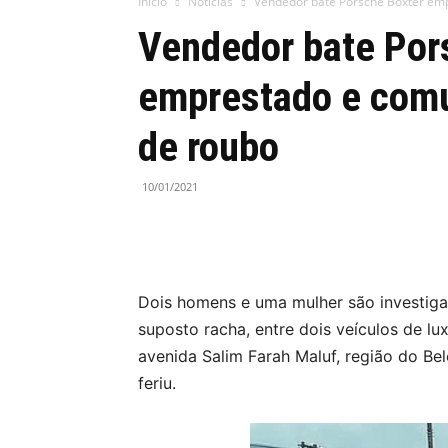
Início
Notícias
Vendedor bate Porsche Boxter emp
Vendedor bate Por
emprestado e comu
de roubo
10/01/2021
Dois homens e uma mulher são investiga
suposto racha, entre dois veículos de lu
avenida Salim Farah Maluf, região do Bel
feriu.