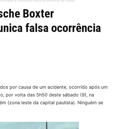
restado e comunica falsa ocorrência de roubo
sche Boxter
nica falsa ocorrência
dos por causa de um acidente, ocorrido após um
xo, por volta das 5h50 deste sábado (9), na
ém (zona leste da capital paulista). Ninguém se