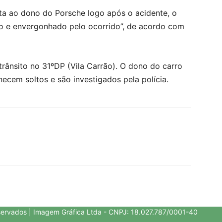
ta ao dono do Porsche logo após o acidente, o
do e envergonhado pelo ocorrido”, de acordo com
trânsito no 31ºDP (Vila Carrão). O dono do carro
ecem soltos e são investigados pela polícia.
servados | Imagem Gráfica Ltda - CNPJ: 18.027.787/0001-40